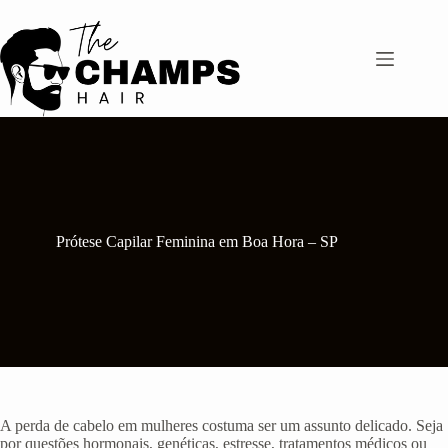
Pular
para
o
conteúdo
Prótese Capilar Feminina em Boa Hora – SP
A perda de cabelo em mulheres costuma ser um assunto delicado. Seja
por questões hormonais, genéticas, estresse, tratamentos médicos ou