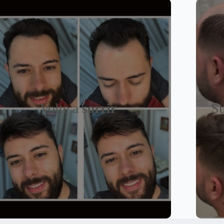
Volte a
sorrir
Su