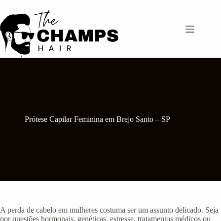
Pular
para
o
conteúdo
Prótese Capilar Feminina em Brejo Santo – SP
A perda de cabelo em mulheres costuma ser um assunto delicado. Seja
por questões hormonais, genéticas, estresse, tratamentos médicos ou