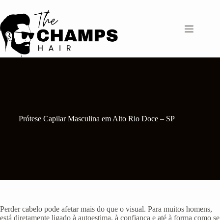
Pular
para
o
conteúdo
Prótese Capilar Masculina em Alto Rio Doce – SP
Perder cabelo pode afetar mais do que o visual. Para muitos homens,
está diretamente ligado à autoestima, à confiança e até à forma como se