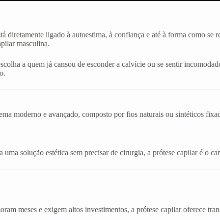
stá diretamente ligado à autoestima, à confiança e até à forma como se
apilar masculina.
 escolha a quem já cansou de esconder a calvície ou se sentir incom
o.
stema moderno e avançado, composto por fios naturais ou sintéticos fix
uma solução estética sem precisar de cirurgia, a prótese capilar é o cam
am meses e exigem altos investimentos, a prótese capilar oferece tran