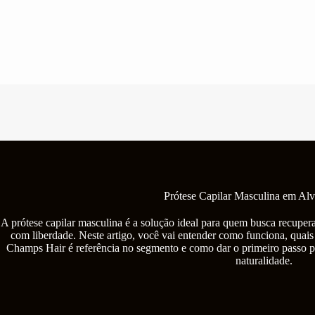
Pular
para
o
conteúdo
Prótese Capilar Masculina em Al
A prótese capilar masculina é a solução ideal para quem busca recupera
com liberdade. Neste artigo, você vai entender como funciona, quais
Champs Hair é referência no segmento e como dar o primeiro passo p
naturalidade.