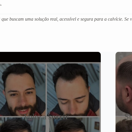
.
que buscam uma solução real, acessível e segura para a calvície. Se 
Volte a
sorrir
Su