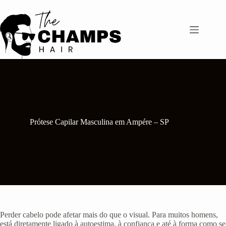
Pular
para
o
conteúdo
Prótese Capilar Masculina em Ampére – SP
Perder cabelo pode afetar mais do que o visual. Para muitos homens,
está diretamente ligado à autoestima, à confiança e até à forma como se