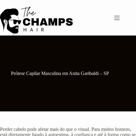
Pular
para
o
conteúdo
Prótese Capilar Masculina em Anita Garibaldi – SP
Perder cabelo pode afetar mais do que o visual. Para muitos homens,
está diretamente ligado à autoestima, à confiança e até à forma como se