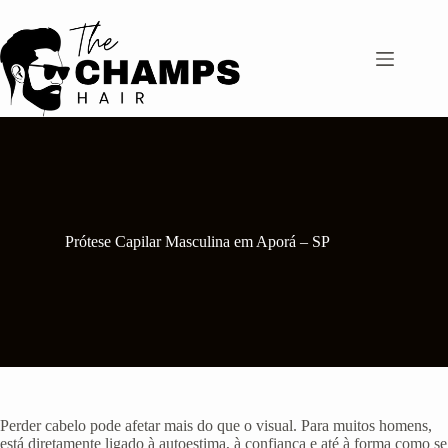
Pular
para
o
conteúdo
Prótese Capilar Masculina em Aporá – SP
Perder cabelo pode afetar mais do que o visual. Para muitos homens,
está diretamente ligado à autoestima, à confiança e até à forma como se