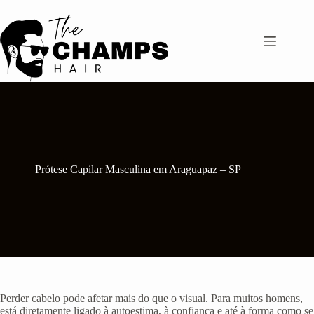
Pular
para
o
conteúdo
Prótese Capilar Masculina em Araguapaz – SP
Perder cabelo pode afetar mais do que o visual. Para muitos homens,
está diretamente ligado à autoestima, à confiança e até à forma como se