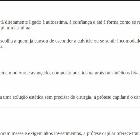
stá diretamente ligado à autoestima, à confiança e até à forma como se
apilar masculina.
 escolha a quem já cansou de esconder a calvície ou se sentir incom
o.
stema moderno e avançado, composto por fios naturais ou sintéticos fix
uma solução estética sem precisar de cirurgia, a prótese capilar é o cam
am meses e exigem altos investimentos, a prótese capilar oferece tran