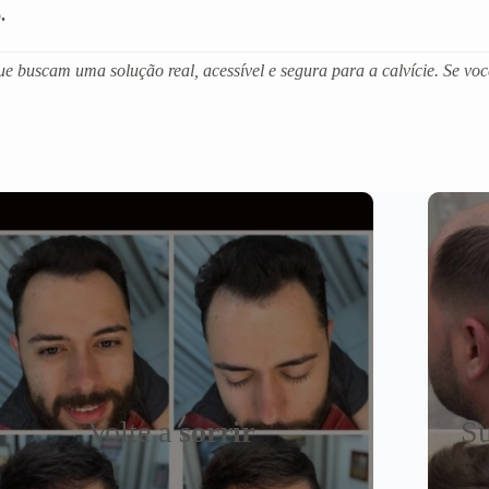
.
 buscam uma solução real, acessível e segura para a calvície. Se voc
Volte a
sorrir
Su