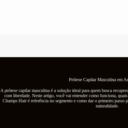
Pular
para
o
conteúdo
Prótese Capilar Masculina em A
A prótese capilar masculina é a solução ideal para quem busca recupera
com liberdade. Neste artigo, você vai entender como funciona, quais
Champs Hair é referência no segmento e como dar o primeiro passo p
naturalidade.