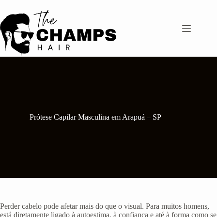
Pular
para
o
conteúdo
Prótese Capilar Masculina em Arapuá – SP
Perder cabelo pode afetar mais do que o visual. Para muitos homens,
está diretamente ligado à autoestima, à confiança e até à forma como se