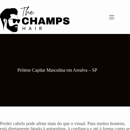
Pular
para
o
conteúdo
Prótese Capilar Masculina em Arealva – SP
Perder cabelo pode afetar mais do que o visual. Para muitos homens,
está diretamente ligado à autoestima, à confiança e até à forma como se