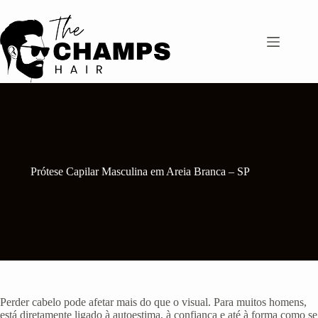
Pular
para
o
conteúdo
Prótese Capilar Masculina em Areia Branca – SP
Perder cabelo pode afetar mais do que o visual. Para muitos homens,
está diretamente ligado à autoestima, à confiança e até à forma como se