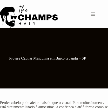
Pular
para
o
conteúdo
Prótese Capilar Masculina em Baixo Guandu – SP
Perder cabelo pode afetar mais do que o visual. Para muitos homens,
está diretamente ligado à autoestima, à confiança e até à forma como se