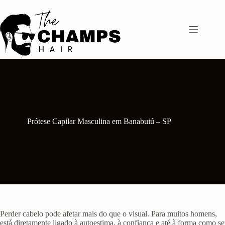
Pular
para
o
conteúdo
Prótese Capilar Masculina em Banabuiú – SP
Perder cabelo pode afetar mais do que o visual. Para muitos homens,
está diretamente ligado à autoestima, à confiança e até à forma como se