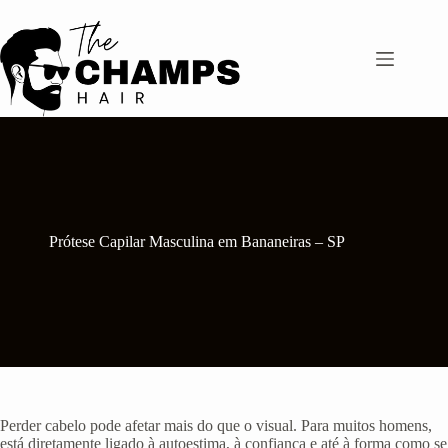
Pular
para
o
conteúdo
Prótese Capilar Masculina em Bananeiras – SP
Perder cabelo pode afetar mais do que o visual. Para muitos homens,
está diretamente ligado à autoestima, à confiança e até à forma como se