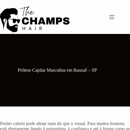
Pular
para
o
conteúdo
Prótese Capilar Masculina em Banzaê – SP
Perder cabelo pode afetar mais do que o visual. Para muitos homens,
está diretamente ligado à autoestima, à confiança e até à forma como se