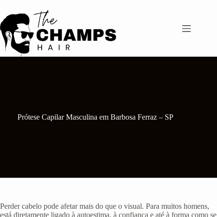
Pular
para
o
conteúdo
Prótese Capilar Masculina em Barbosa Ferraz – SP
Perder cabelo pode afetar mais do que o visual. Para muitos homens,
está diretamente ligado à autoestima, à confiança e até à forma como se