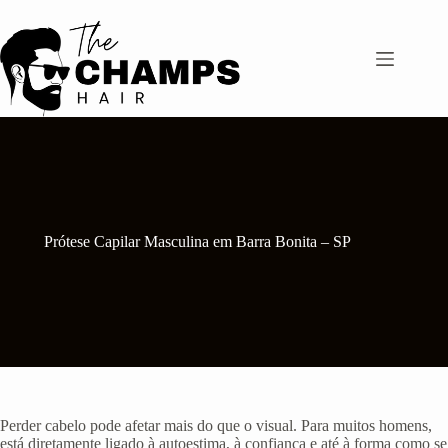
Pular
para
o
conteúdo
Prótese Capilar Masculina em Barra Bonita – SP
Perder cabelo pode afetar mais do que o visual. Para muitos homens,
está diretamente ligado à autoestima, à confiança e até à forma como se