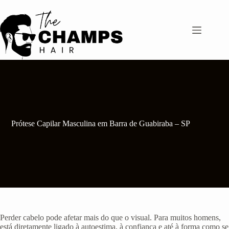
Pular
para
o
conteúdo
Prótese Capilar Masculina em Barra de Guabiraba – SP
Perder cabelo pode afetar mais do que o visual. Para muitos homens,
está diretamente ligado à autoestima, à confiança e até à forma como se