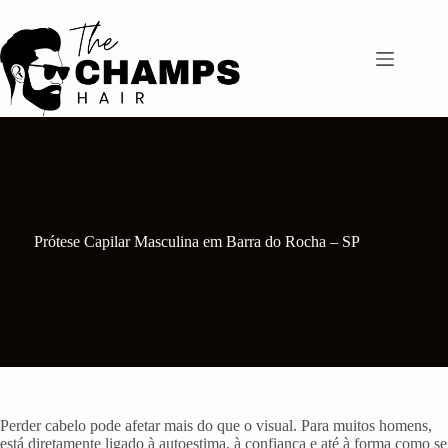
Pular
para
o
conteúdo
Prótese Capilar Masculina em Barra do Rocha – SP
Perder cabelo pode afetar mais do que o visual. Para muitos homens,
está diretamente ligado à autoestima, à confiança e até à forma como se