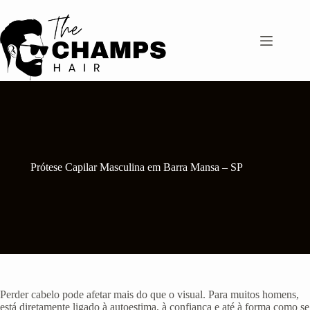
Pular
para
o
conteúdo
Prótese Capilar Masculina em Barra Mansa – SP
Perder cabelo pode afetar mais do que o visual. Para muitos homens,
está diretamente ligado à autoestima, à confiança e até à forma como se