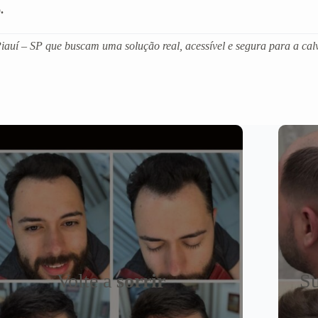
.
auí – SP que buscam uma solução real, acessível e segura para a calv
Volte a
sorrir
Su