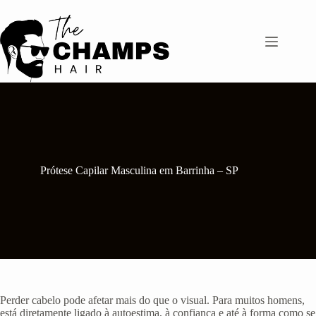
Pular
para
o
conteúdo
Prótese Capilar Masculina em Barrinha – SP
Perder cabelo pode afetar mais do que o visual. Para muitos homens,
está diretamente ligado à autoestima, à confiança e até à forma como se