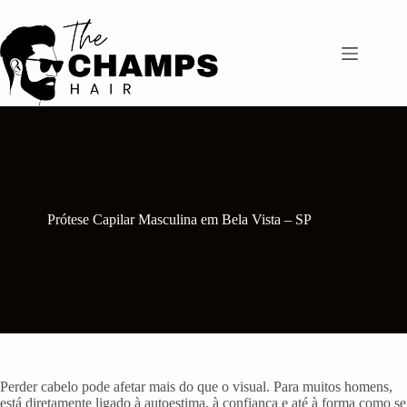
Pular
para
o
conteúdo
Prótese Capilar Masculina em Bela Vista – SP
Perder cabelo pode afetar mais do que o visual. Para muitos homens,
está diretamente ligado à autoestima, à confiança e até à forma como se