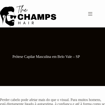
Pular
para
o
conteúdo
Prótese Capilar Masculina em Belo Vale – SP
Perder cabelo pode afetar mais do que o visual. Para muitos homens,
está diretamente ligado à autoestima, à confiança e até à forma como se