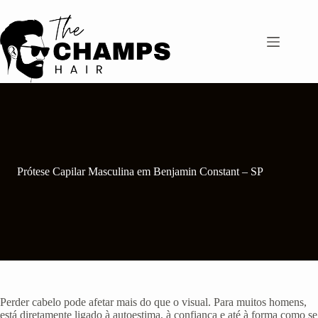
Pular
para
o
conteúdo
Prótese Capilar Masculina em Benjamin Constant – SP
Perder cabelo pode afetar mais do que o visual. Para muitos homens,
está diretamente ligado à autoestima, à confiança e até à forma como se