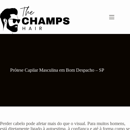
Pular
para
o
conteúdo
Prótese Capilar Masculina em Bom Despacho – SP
Perder cabelo pode afetar mais do que o visual. Para muitos homens,
está diretamente ligado à autoestima, à confiança e até à forma como se