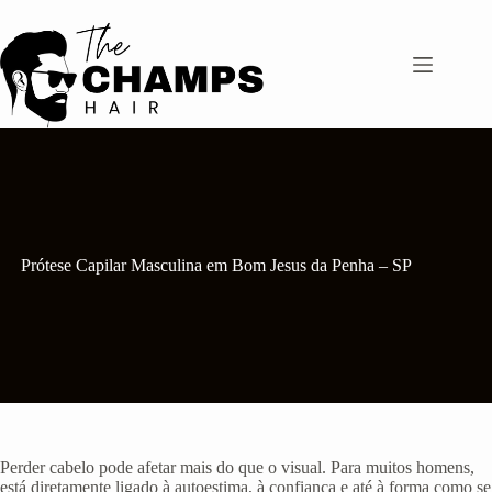
Pular
para
o
conteúdo
Prótese Capilar Masculina em Bom Jesus da Penha – SP
Perder cabelo pode afetar mais do que o visual. Para muitos homens,
está diretamente ligado à autoestima, à confiança e até à forma como se