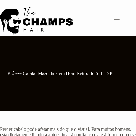
Pular
para
o
conteúdo
Prótese Capilar Masculina em Bom Retiro do Sul – SP
Perder cabelo pode afetar mais do que o visual. Para muitos homens,
está diretamente ligado à autoestima, à confiança e até à forma como se