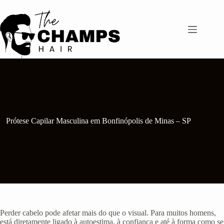
Pular
para
o
conteúdo
Prótese Capilar Masculina em Bonfinópolis de Minas – SP
Perder cabelo pode afetar mais do que o visual. Para muitos homens,
está diretamente ligado à autoestima, à confiança e até à forma como se