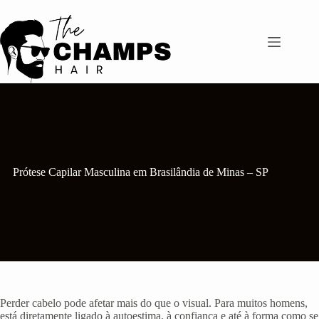
Pular
para
o
conteúdo
Prótese Capilar Masculina em Brasilândia de Minas – SP
Perder cabelo pode afetar mais do que o visual. Para muitos homens,
está diretamente ligado à autoestima, à confiança e até à forma como se