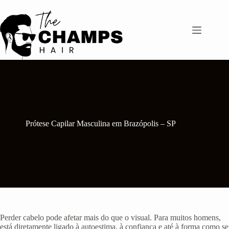
Pular
para
o
conteúdo
Prótese Capilar Masculina em Brazópolis – SP
Perder cabelo pode afetar mais do que o visual. Para muitos homens,
está diretamente ligado à autoestima, à confiança e até à forma como se