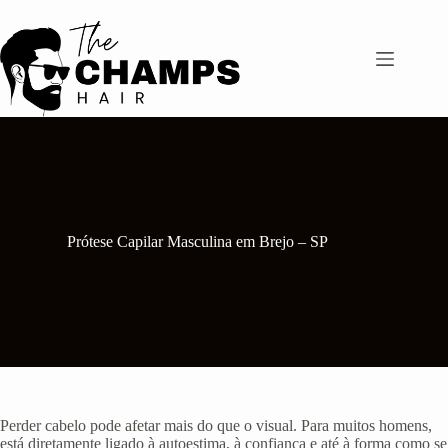
Pular
para
o
conteúdo
Prótese Capilar Masculina em Brejo – SP
Perder cabelo pode afetar mais do que o visual. Para muitos homens,
está diretamente ligado à autoestima, à confiança e até à forma como se